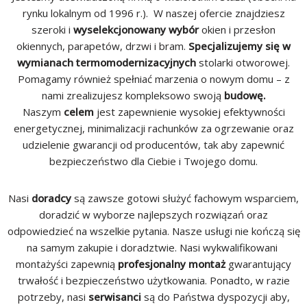
rynku lokalnym od 1996 r.). W naszej ofercie znajdziesz
szeroki i
wyselekcjonowany wybór
okien i przesłon
okiennych, parapetów, drzwi i bram.
Specjalizujemy się w
wymianach termomodernizacyjnych
stolarki otworowej.
Pomagamy również spełniać marzenia o nowym domu – z
nami zrealizujesz kompleksowo swoją
budowę.
Naszym
celem
jest zapewnienie wysokiej efektywności
energetycznej, minimalizacji rachunków za ogrzewanie oraz
udzielenie gwarancji od producentów, tak aby zapewnić
bezpieczeństwo dla Ciebie i Twojego domu.
Nasi
doradcy
są zawsze gotowi służyć fachowym wsparciem,
doradzić w wyborze najlepszych rozwiązań oraz
odpowiedzieć na wszelkie pytania.
Nasze usługi nie kończą się
na samym zakupie i doradztwie. Nasi wykwalifikowani
montażyści zapewnią
profesjonalny montaż
gwarantujący
trwałość i bezpieczeństwo użytkowania. Ponadto, w razie
potrzeby, nasi
serwisanci
są do Państwa dyspozycji aby,